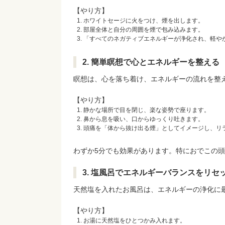
【やり方】
ホワイトセージに火をつけ、煙を出します。
部屋全体と自分の周囲を煙で包み込みます。
「すべてのネガティブエネルギーが浄化され、軽や
2. 簡単瞑想で心とエネルギーを整える
瞑想は、心を落ち着け、エネルギーの流れを整
【やり方】
静かな場所で目を閉じ、楽な姿勢で座ります。
鼻から息を吸い、口からゆっくり吐きます。
頭痛を「体から抜け出る煙」としてイメージし、リ
わずか5分でも効果があります。特におでこの
3. 塩風呂でエネルギーバランスをリセ
天然塩を入れたお風呂は、エネルギーの浄化に
【やり方】
お湯に天然塩をひとつかみ入れます。