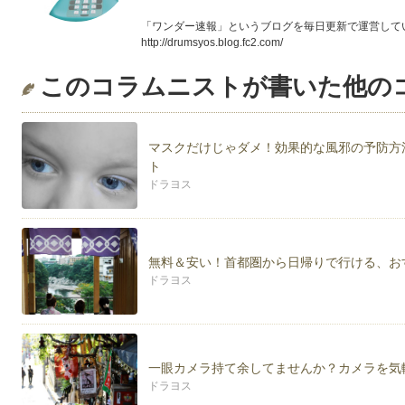
「ワンダー速報」というブログを毎日更新で運営して
http://drumsyos.blog.fc2.com/
このコラムニストが書いた他の
マスクだけじゃダメ！効果的な風邪の予防方
ト
ドラヨス
無料＆安い！首都圏から日帰りで行ける、お
ドラヨス
一眼カメラ持て余してませんか？カメラを気
ドラヨス