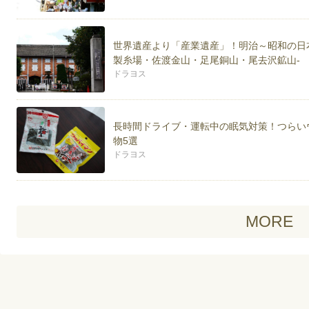
世界遺産より「産業遺産」！明治～昭和の日
製糸場・佐渡金山・足尾銅山・尾去沢鉱山-
ドラヨス
長時間ドライブ・運転中の眠気対策！つらい
物5選
ドラヨス
MORE