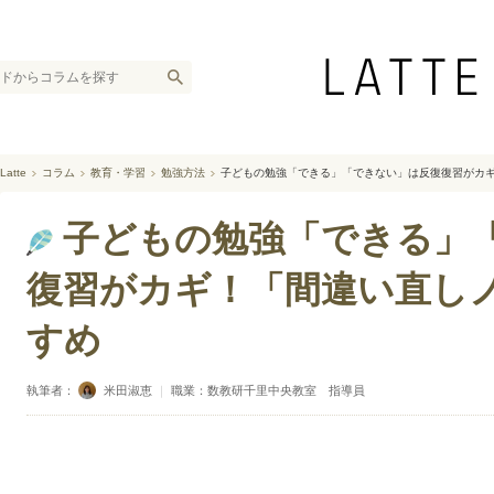
Latte
コラム
教育・学習
勉強方法
子どもの勉強「できる」「できない」は反復復習がカ
子どもの勉強「できる」
復習がカギ！「間違い直し
すめ
執筆者：
米田淑恵
｜
職業：数教研千里中央教室 指導員