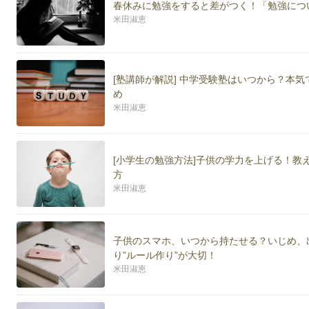
春休みに勉強をすると差がつく！「勉強につ
米田淑恵
[塾講師が解説] 中学受験塾はいつから？本
め
米田淑恵
[小学生の勉強方法]子供の学力を上げる！
方
米田淑恵
子供のスマホ、いつから持たせる？いじめ、
り”ルール作り”が大切！
米田淑恵