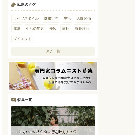
話題のタグ
ライフスタイル
健康管理
生活
人間関係
趣味
生活の知恵
美容
旅行
海外旅行
ダイエット
タグ一覧
特集一覧
～片思い中の人集合～恋を叶えよう♡