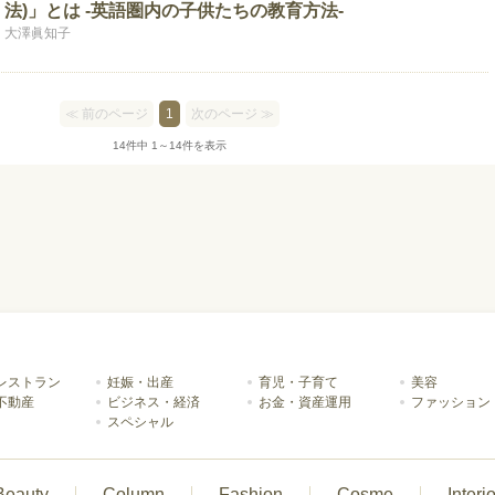
法)」とは -英語圏内の子供たちの教育方法-
大澤眞知子
≪ 前のページ
1
次のページ ≫
14件中 1～14件を表示
レストラン
妊娠・出産
育児・子育て
美容
不動産
ビジネス・経済
お金・資産運用
ファッション
スペシャル
Beauty
Column
Fashion
Cosme
Interio