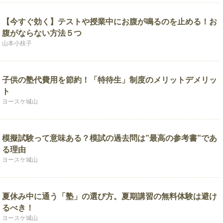
【今すぐ効く】テストや授業中にお腹が鳴るのを止める！お
腹がならない方法５つ
山本小枝子
子供の塾代費用を節約！「特待生」制度のメリットデメリッ
ト
ヨースケ城山
模擬試験って意味ある？模試の過去問は”最高の参考書”であ
る理由
ヨースケ城山
夏休み中に通う「塾」の選び方。夏期講習の無料体験は避け
るべき！
ヨースケ城山