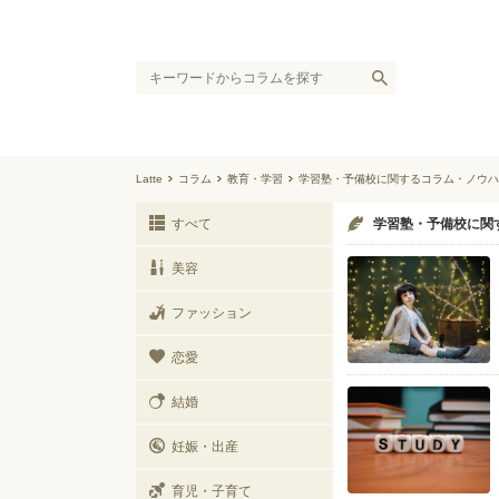
Latte
コラム
教育・学習
学習塾・予備校に関するコラム・ノウハ
すべて
学習塾・予備校に関
美容
ファッション
恋愛
結婚
妊娠・出産
育児・子育て