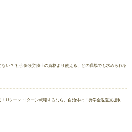
、商売の基本を学ぶため大手１００円ショップに入社。１円単位の原価計算の重
ーに転職し、値引きやタイムセールを担当。リアルな現場での駆け引きや相場観
京地区エリアマネージャーとなり、新人採用を年間４０００人担当した。
節約作戦！！」の中では固定費の削減を中心に
てない？ 社会保険労務士の資格より使える、どの職場でも求められる
動している。
テーマは節約全般、社会保険労務士試験 住宅ローン 労働問題 ブラック企
出版について 潜在貯蓄 教育についてなどになります。興味がある方は是非ブ
る！Uターン・Iターン就職するなら、自治体の「奨学金返還支援制
万円」節約作戦！』（ごま書房新社）。本の内容は、『らくらく貯蓄術。住宅ロ
衛のススメ。』
ログ』http://ameblo.jp/yousukeshiroyama