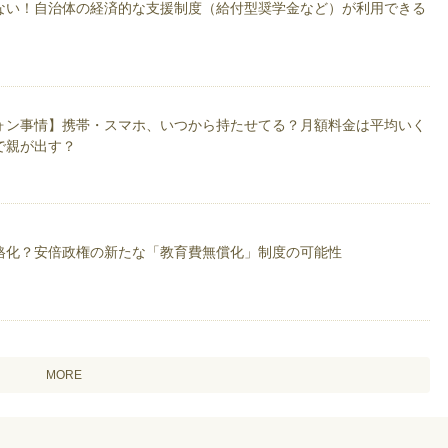
動、著書、社労士、FPのことを配信中。
ない！自治体の経済的な支援制度（給付型奨学金など）が利用できる
5万円」節約作戦【ごま書房新社】より発売
万円」節約作戦がkindle化されました。
ャンペーン」でベストセラーランキング1位を獲得して販売につなげる方法 発売。
5万円」節約作戦 増補改訂版発売
ォン事情】携帯・スマホ、いつから持たせてる？月額料金は平均いく
りなさい！」奨学金利用者50％以上時代の新教育費計画発売
で親が出す？
5万円」節約作戦 増補改訂2版発売
までに貯め始めなさい！: 私の老後に必要な資金は2164万円です あなたの金額
宅」「教育」「老後」を節約しなさい！お金の裏技3冊セット: この3つを節約すれ
格化？安倍政権の新たな「教育費無償化」制度の可能性
MORE