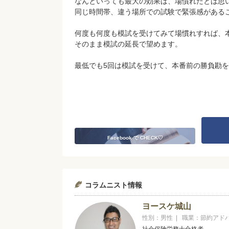
なんといっても最大の効果は、場慣れだとは思
同じ時間帯、違う場所での試験で緊張感がある
何度も何度も模試を受けてみて場慣れすれば、
そのまま模試の延長で望めます。
最低でも5回は模試を受けて、本番前の勝負勘
Facebook で CHECK♡
コラムニスト情報
ヨースケ城山
性別：男性 | 職業：節約アド