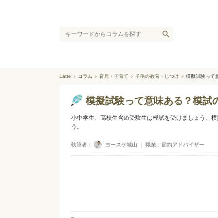
Latte
コラム
育児・子育て
子供の教育・しつけ
模擬試験って
模擬試験って意味ある？模試の
小中学生、高校生含め受験生は模試を受けましょう。模
う。
執筆者：
ヨースケ城山
｜
職業：節約アドバイザー