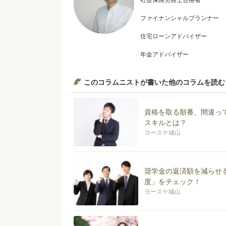
社会保険労務士合格者
ファイナンシャルプランナー
住宅ローンアドバイザー
年金アドバイザー
１９７３年生まれ。大学卒業後
このコラムニストが書いた他のコラムを読む
みを知る。その後、大手スーパ
を養う。またその手腕により東
著書「給料そのままで月５万円
資格を取る順番、間違っ
ラクして貯めるをモットーに活
スキルとは？
ヨースケ城山
ブログでいつも取り上げている
業 障害年金 40代の転職 
ログも覗いてみてください。
奨学金の返済額を減らせ
著書は『給料そのままで「月5
度」をチェック！
ーン地獄に落ちない為の家計防
http://kotukotushinai.jimdo.com/
ヨースケ城山
にもまとめられている。
ブログ『節約アドバイザー ヨースケ城山ブ