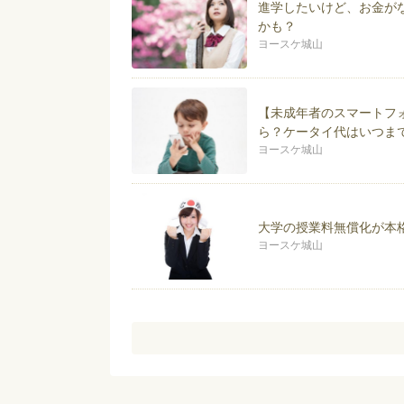
では、節約だけではなく転職活
進学したいけど、お金が
かも？
【著書】
ヨースケ城山
2012年 給料そのままで「月
2015年 給料そのままで「月5
2015年 「kindle無料キ
2016年 給料そのままで「月
【未成年者のスマートフ
2016年 「子供の教育費は削
ら？ケータイ代はいつま
2017年 給料そのままで「月
2017年 老後資金は49.9歳
ヨースケ城山
は？ 発売
2017年 人生の3大支出「住
ば他の節約は不要！発売
大学の授業料無償化が本
ヨースケ城山