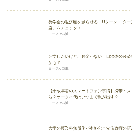
業 障害年金 40代の転職 出版について 潜在貯
ログも覗いてみてください。
著書は『給料そのままで「月5万円」節約作戦！』（
奨学金の返済額を減らせる！Uターン・Iタ
ーン地獄に落ちない為の家計防衛のススメ。』
度」をチェック！
http://kotukotushinai.jimdo.com/
にもまとめられている。
ヨースケ城山
ブログ『節約アドバイザー ヨースケ城山ブログ』http://amebl
では、節約だけではなく転職活動、著書、社労士、F
進学したいけど、お金がない！自治体の経済
【著書】
かも？
2012年 給料そのままで「月5万円」節約作戦【ご
ヨースケ城山
2015年 給料そのままで「月5万円」節約作戦がkindl
2015年 「kindle無料キャンペーン」でベストセ
2016年 給料そのままで「月5万円」節約作戦 増補
2016年 「子供の教育費は削りなさい！」奨学金利用
【未成年者のスマートフォン事情】携帯・ス
2017年 給料そのままで「月5万円」節約作戦 増補
ら？ケータイ代はいつまで親が出す？
2017年 老後資金は49.9歳までに貯め始めなさい！
は？ 発売
ヨースケ城山
2017年 人生の3大支出「住宅」「教育」「老後」を
ば他の節約は不要！発売
大学の授業料無償化が本格化？安倍政権の新