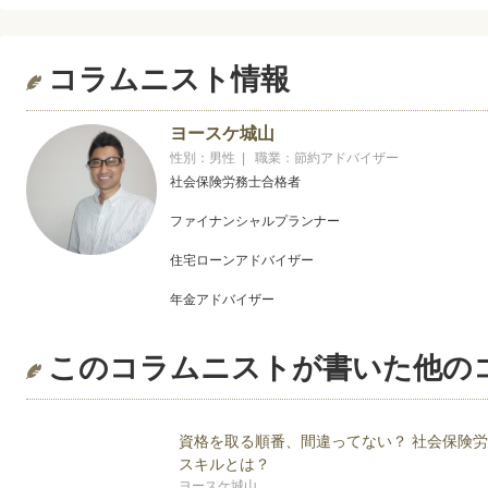
コラムニスト情報
ヨースケ城山
性別：男性 | 職業：節約アドバイザー
社会保険労務士合格者
ファイナンシャルプランナー
住宅ローンアドバイザー
年金アドバイザー
１９７３年生まれ。大学卒業後、商売の基本を学ぶた
このコラムニストが書いた他の
みを知る。その後、大手スーパーに転職し、値引きや
を養う。またその手腕により東京地区エリアマネージ
著書「給料そのままで月５万円節約作戦！！」の中で
ラクして貯めるをモットーに活動している。
資格を取る順番、間違ってない？ 社会保険
スキルとは？
ブログでいつも取り上げているテーマは節約全般、社
ヨースケ城山