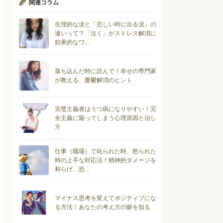
関連コラム
生理的な涙と「悲しい時に出る涙」の
違いって？「泣く」がストレス解消に
効果的なワ...
落ち込んだ時に読んで！幸せの専門家
が教える、憂鬱解消のヒント
完璧主義者はうつ病になりやすい！完
全主義に陥ってしまう心理原因と治し
方
仕事（職場）で叱られた時、怒られた
時の上手な対応法！精神的ダメージを
和らげ、恐...
マイナス思考を変えてポジティブにな
る方法！あなたの考え方の癖を知る