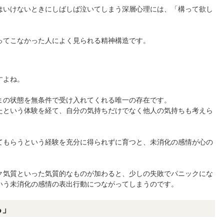
はいけないときにしばしば泣いてしまう深層心理には、「構って欲し
。
ってこなかった人によく見られる精神構造です。
すよね。
まの状態を無条件で受け入れてくれる唯一の存在です。
たという体験を経て、自分の気持ちだけでなく他人の気持ちも考えら
てもらうという経験を充分に得られずに育つと、未消化の感情が心の
ク気質といった気質的なものが加わると、少しの失敗でパニックにな
いう未消化の感情の表出行動につながってしまうのです。
る」