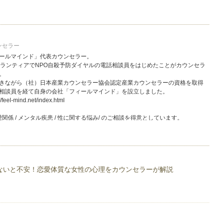
ンセラー
ールマインド」代表カウンセラー。
ボランティアでNPO自殺予防ダイヤルの電話相談員をはじめたことがカウンセラ
。
きながら（社）日本産業カウンセラー協会認定産業カウンセラーの資格を取得
相談員を経て自身の会社「フィールマインド」を設立しました。
mind.net/index.html
関係 / メンタル疾患 / 性に関する悩み/ のご相談を得意としています。
ttp://counselor.excite.co.jp/
ないと不安！恋愛体質な女性の心理をカウンセラーが解説