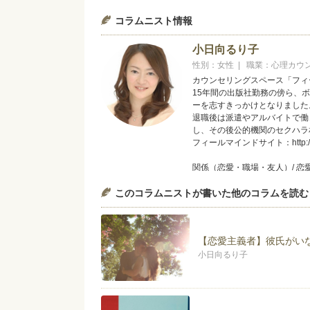
コラムニスト情報
小日向るり子
性別：女性 | 職業：心理カウ
カウンセリングスペース「フィ
15年間の出版社勤務の傍ら、
ーを志すきっかけとなりました
退職後は派遣やアルバイトで働
し、その後公的機関のセクハラ
フィールマインドサイト：http://feel-
関係（恋愛・職場・友人）/ 恋愛
エキサイトお悩み相談室登録カウンセラー：h
このコラムニストが書いた他のコラムを読む
【恋愛主義者】彼氏がい
小日向るり子