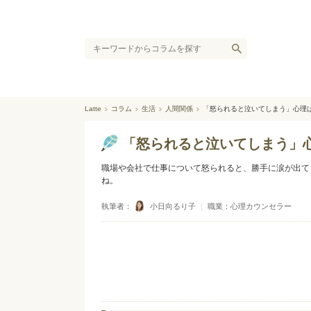
Latte
コラム
生活
人間関係
「怒られると泣いてしまう」心理
「怒られると泣いてしまう」
職場や会社で仕事について怒られると、勝手に涙が出て
ね。
執筆者：
小日向るり子
｜
職業：心理カウンセラー