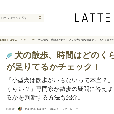
Latte
コラム
ペット
犬
犬の散歩、時間はどのくらい？愛犬の散歩量が足りてるかチェッ
犬の散歩、時間はどのく
が足りてるかチェック！
「小型犬は散歩がいらないって本当？」
くらい？」専門家が散歩の疑問に答えま
るかを判断する方法も紹介。
執筆者：
Dog index Makiko
｜
職業：ドッグトレーナー