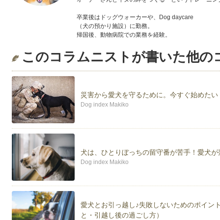
卒業後はドッグウォーカーや、Dog daycare
（犬の預かり施設）に勤務。
帰国後、動物病院での業務を経験。
Dog indexドッグトレーナー 神奈川担当として活動
このコラムニストが書いた他の
神奈川県内の動物病院にてパピー教室、相談会を担当
＊College of Canine Behavioral Science(Vancouver
＊動物看護師統一認定機構認定 動物看護師
災害から愛犬を守るために。今すぐ始めたい
＊愛玩動物飼養管理士
Dog index Makiko
＊愛犬飼育管理士
パートナー犬は、2011年生まれのシェルティー。
Kiitos（キートス）♂です。
犬は、ひとりぼっちの留守番が苦手！愛犬が
Dog index Makiko
愛犬とお引っ越し♪失敗しないためのポイン
と・引越し後の過ごし方）