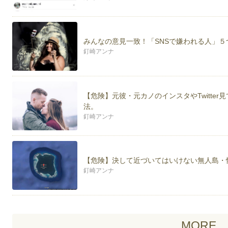
みんなの意見一致！「SNSで嫌われる人」
釘崎アンナ
【危険】元彼・元カノのインスタやTwitte
法。
釘崎アンナ
【危険】決して近づいてはいけない無人島・
釘崎アンナ
MORE