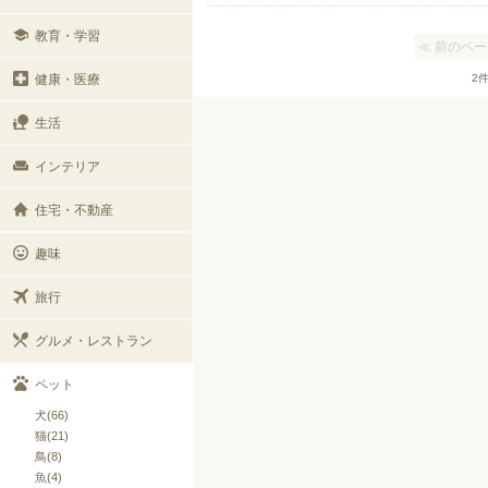
教育・学習
≪ 前のペ
健康・医療
2
生活
インテリア
住宅・不動産
趣味
旅行
グルメ・レストラン
ペット
犬(66)
猫(21)
鳥(8)
魚(4)