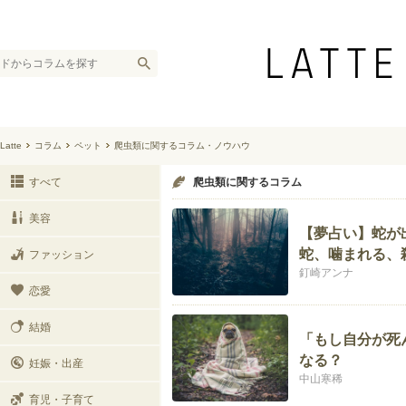
Latte
コラム
ペット
爬虫類に関するコラム・ノウハウ
すべて
爬虫類に関するコラム
美容
【夢占い】蛇が
蛇、噛まれる、
ファッション
釘崎アンナ
恋愛
結婚
「もし自分が死
なる？
妊娠・出産
中山寒稀
育児・子育て