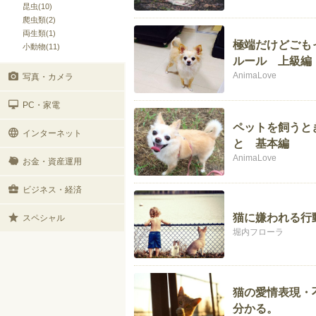
昆虫(10)
爬虫類(2)
両生類(1)
極端だけどごも
小動物(11)
ルール 上級編
AnimaLove
写真・カメラ
PC・家電
ペットを飼うと
インターネット
と 基本編
AnimaLove
お金・資産運用
ビジネス・経済
猫に嫌われる行
スペシャル
堀内フローラ
猫の愛情表現・
分かる。