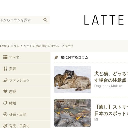
Latte
コラム
ペット
猫に関するコラム・ノウハウ
すべて
猫に関するコラム
美容
犬と猫、どっち
す場合の注意点
ファッション
Dog index Makiko
恋愛
結婚
【癒し】ストリ
日本のスポット
妊娠・出産
MI
育児・子育て