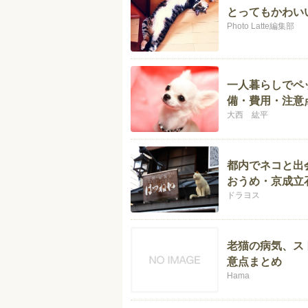
とってもかわい
Photo Latte編集部
一人暮らしでペ
備・費用・注意
大西 紘平
都内でネコと出
おうめ・京成立
ドラヨス
老猫の病気、ス
意点まとめ
Hama