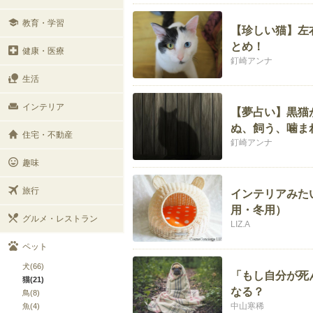
教育・学習
【珍しい猫】左
とめ！
健康・医療
釘崎アンナ
生活
インテリア
【夢占い】黒猫
ぬ、飼う、噛ま
住宅・不動産
釘崎アンナ
趣味
旅行
インテリアみた
用・冬用）
グルメ・レストラン
LIZ.A
ペット
犬(66)
「もし自分が死
猫(21)
なる？
鳥(8)
中山寒稀
魚(4)