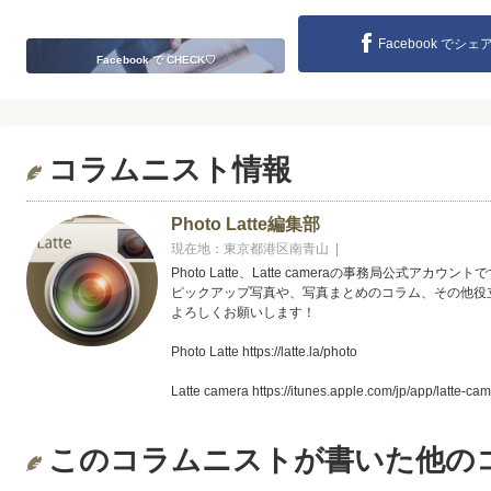
Facebook でシェ
Facebook で CHECK♡
コラムニスト情報
Photo Latte編集部
現在地：東京都港区南青山 |
Photo Latte、Latte cameraの事務局公式アカウント
ピックアップ写真や、写真まとめのコラム、その他役
よろしくお願いします！
Photo Latte https://latte.la/photo
Latte camera https://itunes.apple.com/jp/app/latte-c
写真まとめコラム http://latte.la/photo/column
このコラムニストが書いた他の
Facebookページ https://www.facebook.com/PhotoLatte