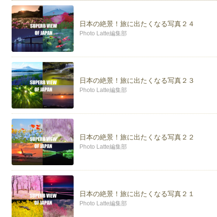
twitterアカウント https://twitter.com/Lattecamera
日本の絶景！旅に出たくなる写真２４
是非、フォローお願いします！
Photo Latte編集部
日本の絶景！旅に出たくなる写真２３
Photo Latte編集部
日本の絶景！旅に出たくなる写真２２
Photo Latte編集部
日本の絶景！旅に出たくなる写真２１
Photo Latte編集部