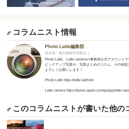
Facebook で CHECK♡
コラムニスト情報
Photo Latte編集部
現在地：東京都港区南青山 |
Photo Latte、Latte cameraの事務局公式アカウント
ピックアップ写真や、写真まとめのコラム、その他役
よろしくお願いします！
Photo Latte https://latte.la/photo
Latte camera https://itunes.apple.com/jp/app/latte-c
写真まとめコラム http://latte.la/photo/column
このコラムニストが書いた他の
Facebookページ https://www.facebook.com/PhotoLatte
twitterアカウント https://twitter.com/Lattecamera