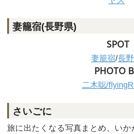
ヤス
妻籠宿(長野県)
SPOT
妻籠宿
/
長野
PHOTO B
二木聡/flyingRa
さいごに
旅に出たくなる写真まとめ、いか