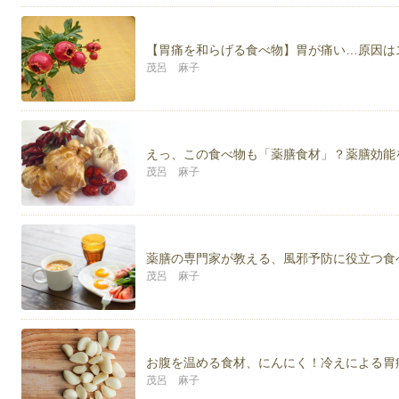
【胃痛を和らげる食べ物】胃が痛い…原因は
茂呂 麻子
えっ、この食べ物も「薬膳食材」？薬膳効能
茂呂 麻子
薬膳の専門家が教える、風邪予防に役立つ食
茂呂 麻子
お腹を温める食材、にんにく！冷えによる胃
茂呂 麻子