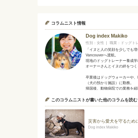
コラムニスト情報
Dog index Makiko
性別：女性 | 職業：ドッグト
「イヌと人の笑顔を少しでも増
Vancouverへ渡航。
現地のドッグトレーナー養成学
オーナーさんとイヌの絆をつく
卒業後はドッグウォーカーや、Dog
（犬の預かり施設）に勤務。
帰国後、動物病院での業務を経
Dog indexドッグトレーナ
このコラムニストが書いた他のコラムを読む
神奈川県内の動物病院にてパピ
＊College of Canine Behavior
災害から愛犬を守るため
＊動物看護師統一認定機構認定
＊愛玩動物飼養管理士
Dog index Makiko
＊愛犬飼育管理士