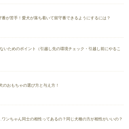
れのシェルティー。
守番が苦手！愛犬が落ち着いて留守番できるようにするには？
しないためのポイント（引越し先の環境チェック・引越し前にやるこ
）
 犬のおもちゃの選び方と与え方！
…ワンちゃん同士の相性ってあるの？同じ犬種の方が相性がいいの？