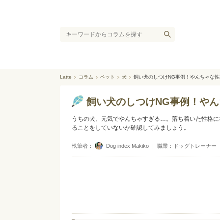
Latte
コラム
ペット
犬
飼い犬のしつけNG事例！やんちゃな
飼い犬のしつけNG事例！や
うちの犬、元気でやんちゃすぎる…。落ち着いた性格に
ることをしていないか確認してみましょう。
執筆者：
Dog index Makiko
｜
職業：ドッグトレーナー