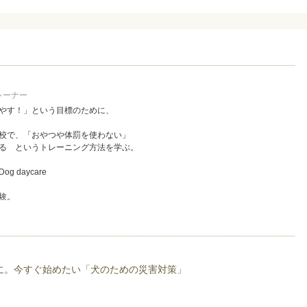
レーナー
やす！」という目標のために、
校で、「おやつや体罰を使わない」
る というトレーニング方法を学ぶ。
 daycare
験。
ー 神奈川担当として活動中。
ー教室、相談会を担当。
al Science(Vancouver, Canada)卒業
に。今すぐ始めたい「犬のための災害対策」
 動物看護師