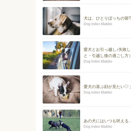
パートナー犬は、2011年生ま
Kiitos（キートス）♂です。
犬は、ひとりぼっちの留
Dog index Makiko
愛犬とお引っ越し♪失敗
と・引越し後の過ごし方
Dog index Makiko
愛犬の喜ぶ顔が見たい♡
Dog index Makiko
あの犬にはいつも吠える
Dog index Makiko