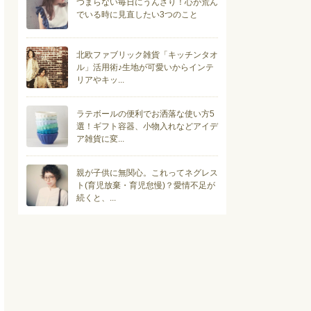
つまらない毎日にうんざり！心が荒ん
でいる時に見直したい3つのこと
北欧ファブリック雑貨「キッチンタオ
ル」活用術♪生地が可愛いからインテ
リアやキッ...
ラテボールの便利でお洒落な使い方5
選！ギフト容器、小物入れなどアイデ
ア雑貨に変...
親が子供に無関心。これってネグレス
ト(育児放棄・育児怠慢)？愛情不足が
続くと、...