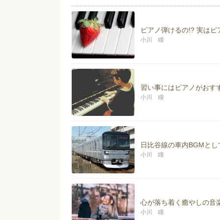
https://youtu.be/Qrt-stZPTb8
ピアノ弾けるの!? 実は
小川 瞳
習い事にはピアノがおす
小川 瞳
日比谷線の車内BGMとし
小川 瞳
心が落ち着く癒やしの音
小川 瞳