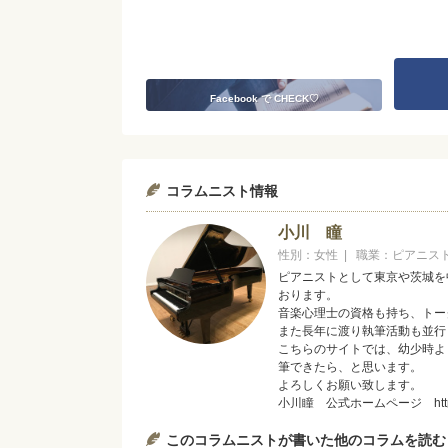
Facebook で CHECK♡
コラムニスト情報
小川 瞳
性別：女性 | 職業：ピアニス
ピアニストとして東京や茨城を
おります。
音楽心理士の資格も持ち、トー
また長年に渡り執筆活動も並行
こちらのサイトでは、幼少時よ
筆できたら、と思います。
よろしくお願い致します。
小川瞳 公式ホームページ https://o
このコラムニストが書いた他のコラムを読む
小川瞳作曲 笑顔のBGM