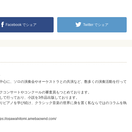
Facebook でシェア
Twitter でシェア
ト
中心に、ソロの演奏会やオーケストラとの共演など、数多くの演奏活動を行って
クコンサートやコンクールの審査員もつとめております。
して行っており、小説を3作品出版しております。
りピアノを学び続け、クラシック音楽の世界に身を置く私ならではのコラムを執
gawahitomi.amebaownd.com/