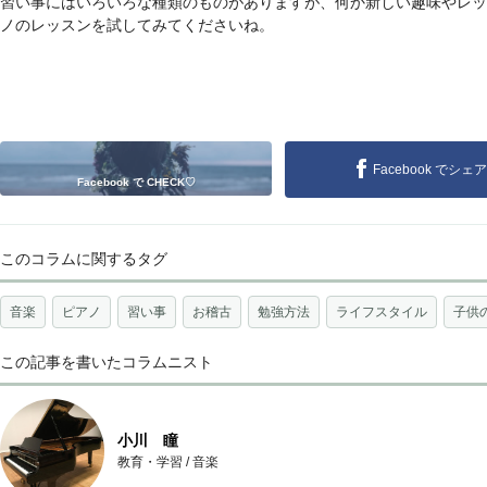
習い事にはいろいろな種類のものがありますが、何か新しい趣味やレッ
ノのレッスンを試してみてくださいね。
Facebook でシェア
Facebook で CHECK♡
このコラムに関するタグ
音楽
ピアノ
習い事
お稽古
勉強方法
ライフスタイル
子供
この記事を書いたコラムニスト
小川 瞳
教育・学習
/
音楽