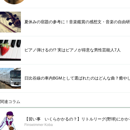
夏休みの宿題の参考に！音楽鑑賞の感想文・音楽の自由研
ピアノ弾けるの!? 実はピアノが得意な男性芸能人7人
日比谷線の車内BGMとして選ばれたのはどんな曲？癒やし
関連コラム
【習い事 いくらかかるの？】リトルリーグ(野球)にかかるお
Finswimmer Koba