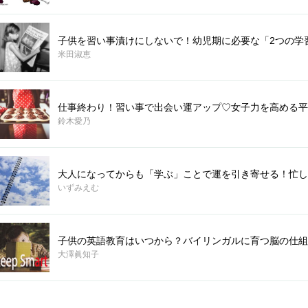
子供を習い事漬けにしないで！幼児期に必要な「2つの学
米田淑恵
仕事終わり！習い事で出会い運アップ♡女子力を高める平
鈴木愛乃
大人になってからも「学ぶ」ことで運を引き寄せる！忙し
いずみえむ
子供の英語教育はいつから？バイリンガルに育つ脳の仕組
大澤眞知子