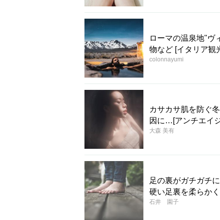
ローマの温泉地"ヴ
物など [イタリア観
colonnayumi
カサカサ肌を防ぐ冬
因に…[アンチエイ
大森 美有
足の裏がガチガチに
硬い足裏を柔らかく
石井 園子