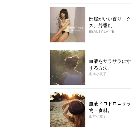
部屋がいい香り！ク
ス、芳香剤
BEAUTY LATTE
血液をサラサラにす
する方法。
山本小枝子
血液ドロドロ→サラ
物・食材。
山本小枝子