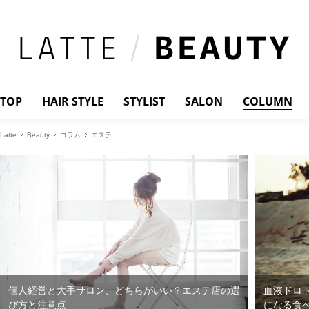
TOP
HAIR STYLE
STYLIST
SALON
COLUMN
Latte
Beauty
コラム
エステ
個人経営と大手サロン、どちらがいい？エステ店の選
血液ドロ
び方と注意点
になる食