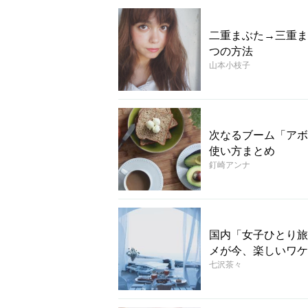
二重まぶた→三重ま
つの方法
山本小枝子
次なるブーム「アボ
使い方まとめ
釘崎アンナ
国内「女子ひとり旅
メが今、楽しいワケ
七沢茶々