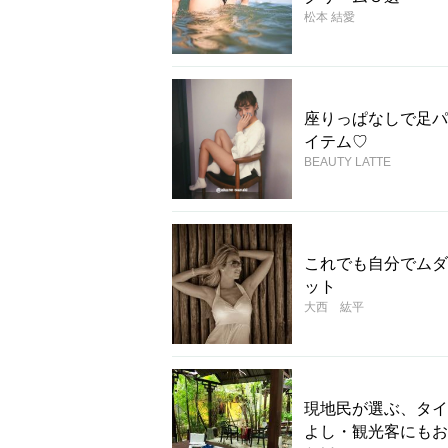
松本 結愛
座りっぱなしで足パ
イテム♡
BEAUTY LATTE
これでも自分でムダ
ット
大西 紘平
現地民が選ぶ、タイ
よし・観光客にもお