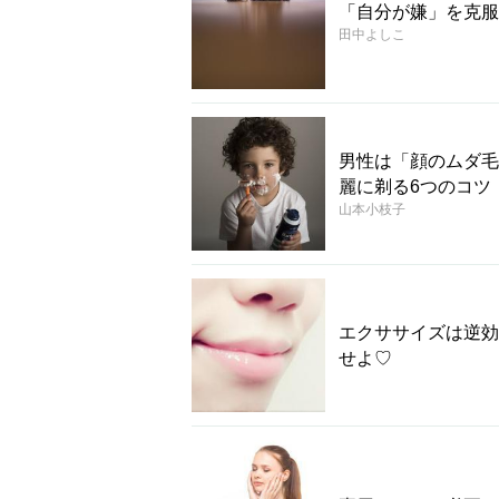
「自分が嫌」を克服
田中よしこ
男性は「顔のムダ毛
麗に剃る6つのコツ
山本小枝子
エクササイズは逆効
せよ♡