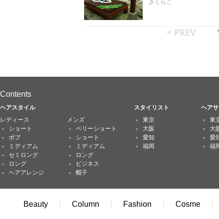
さくらこ
< PREV
Contents
ヘアスタイル
スタイリスト
ヘアサ
レディース
メンズ
東京
東
ショート
ベリーショート
大阪
大
ボブ
ショート
愛知
愛
ミディアム
ミディアム
福岡
福
セミロング
ロング
ロング
ビジネス
ヘアアレンジ
帽子
Beauty
Column
Fashion
Cosme