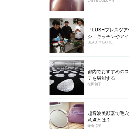
LATTE COLUMN
「LUSHプレスツ
シュキッチンやアイ
BEAUTY LATTE
都内でおすすめのス
テを堪能する
松田朝子
超音波美顔器で毛穴
意点とは？
鎌倉涼子