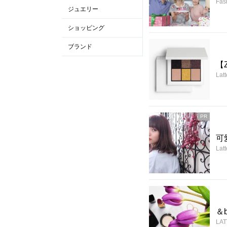
Fas
ジュエリー
ショッピング
ブランド
【
Latt
PR
可
Latt
＆
LA