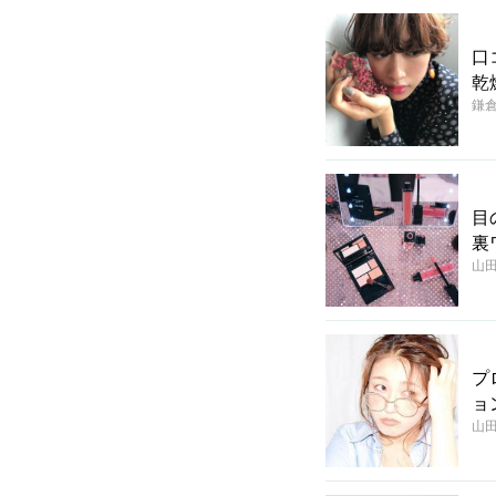
口
乾
鎌
目
裏
山
プ
ョ
山