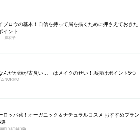
イブロウの基本！自信を持って眉を描くために押さえておきた
ポイント
田 麻衣子
なんだか顔が古臭い…」はメイクのせい！垢抜けポイント5つ
ムNORIKO
ーロッパ発！オーガニック＆ナチュラルコスメ おすすめブラン
5選
sumi Yamashita