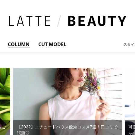
COLUMN
CUT MODEL
スタイ
もご
【2022】エチュードハウス優秀コスメ7選！口コミで
可
話題♡
ャ