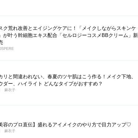
スク荒れ改善とエイジングケアに！「メイクしながらスキンケ
」が叶う幹細胞エキス配合「セルロジーコスメBBクリーム」新
売
OSPERE
カリと間違われない、春夏のツヤ肌はこう作る！メイク下地、
ウダー、ハイライト どんなタイプがおすすめ？
田 麻衣子
美容のプロ直伝】盛れるアイメイクのやり方で目力アップ♡
田 麻衣子