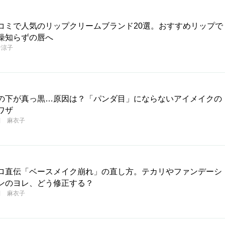
コミで人気のリップクリームブランド20選。おすすめリップで
燥知らずの唇へ
倉涼子
の下が真っ黒…原因は？「パンダ目」にならないアイメイクの
ワザ
田 麻衣子
ロ直伝「ベースメイク崩れ」の直し方。テカリやファンデーシ
ンのヨレ、どう修正する？
田 麻衣子