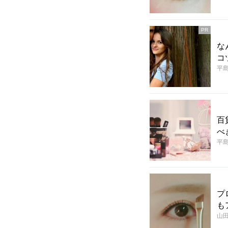
PR
な
コ
平
百
べ
平
プ
も
山