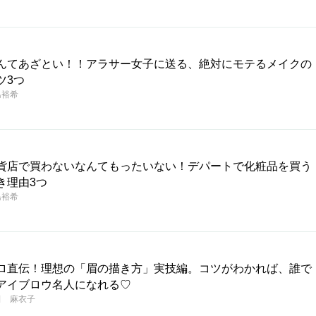
んてあざとい！！アラサー女子に送る、絶対にモテるメイクの
ツ3つ
島裕希
貨店で買わないなんてもったいない！デパートで化粧品を買う
き理由3つ
島裕希
ロ直伝！理想の「眉の描き方」実技編。コツがわかれば、誰で
アイブロウ名人になれる♡
田 麻衣子