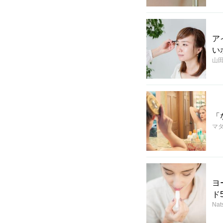
ア
い
山
「
マダ
ヨ
ド
Nat