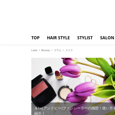
TOP
HAIR STYLE
STYLIST
SALON
Latte
Beauty
コラム
メイク
＆be(アンドビー)ファンシーラーの感想！使い方
紹介！