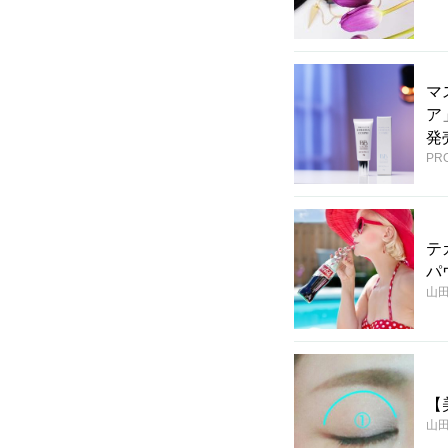
マ
ア
発
PR
テ
パ
山
【
山