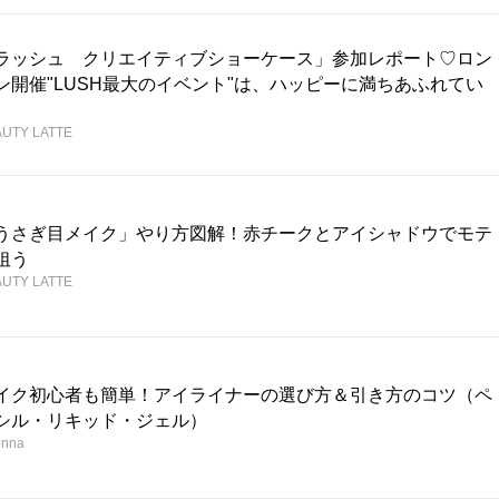
ラッシュ クリエイティブショーケース」参加レポート♡ロン
ン開催"LUSH最大のイベント"は、ハッピーに満ちあふれてい
。
UTY LATTE
うさぎ目メイク」やり方図解！赤チークとアイシャドウでモテ
狙う
UTY LATTE
イク初心者も簡単！アイライナーの選び方＆引き方のコツ（ペ
シル・リキッド・ジェル）
onna