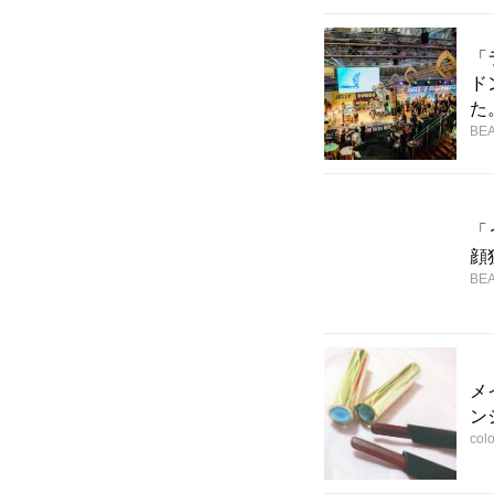
「
ド
た
BEA
「
顔
BEA
メ
ン
col