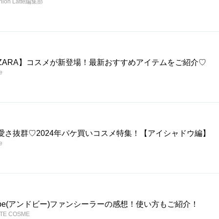
hion Latte編集部
ZARA】コスメが新登場！最新おすすめアイテムをご紹介♡
e
愛さ抜群♡2024年パケ買いコスメ特集！【アイシャドウ編】
e
be(アンドビー)ファンシーラーの感想！使い方もご紹介！
TTE COSME