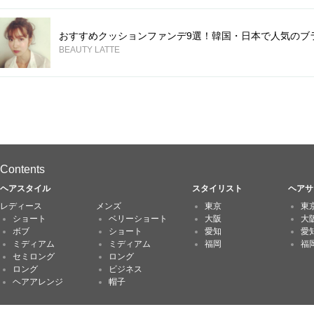
おすすめクッションファンデ9選！韓国・日本で人気のブ
BEAUTY LATTE
Contents
ヘアスタイル
スタイリスト
ヘアサ
レディース
メンズ
東京
東
ショート
ベリーショート
大阪
大
ボブ
ショート
愛知
愛
ミディアム
ミディアム
福岡
福
セミロング
ロング
ロング
ビジネス
ヘアアレンジ
帽子