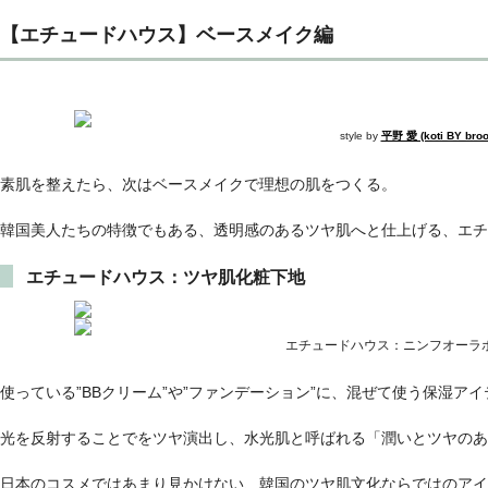
【エチュードハウス】ベースメイク編
style by
平野 愛 (koti BY bro
素肌を整えたら、次はベースメイクで理想の肌をつくる。
韓国美人たちの特徴でもある、透明感のあるツヤ肌へと仕上げる、エ
エチュードハウス：ツヤ肌化粧下地
エチュードハウス：ニンフオーラ
使っている”BBクリーム”や”ファンデーション”に、混ぜて使う保湿ア
光を反射することでをツヤ演出し、水光肌と呼ばれる「潤いとツヤのあ
日本のコスメではあまり見かけない、韓国のツヤ肌文化ならではのアイ