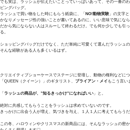
でも実は、ラッシュが伝えたいことっていっぱいあって、その一番のわ
ピングバッグ。
ラッシュで買い物をした時にもらう紙袋に、「
NO!動物実験
」の文字と
かなりメッセージ性の強いことが書いてあるのに、いい意味で気になら
だから気にならない人はスルーして終わるだけ。でも何か少しでも引っ
る。
ショッピングバッグだけでなく、ただ単純に可愛くて選んだラッシュの
そんな経験がある人も多くいるはず。
クリエイティブショーケースでステージに登壇し、動物の権利などにつ
「QUEEN（クイーン）」のギタリスト、
ブライアン・メイ
もこう言い
「
ラッシュの商品が、”知るきっかけ”になればいい
」と。
絶対に共感してもらうことをラッシュは求めていないのです。
きっかけに出会う人が増え、気づきを与え、１人１人に考えてもらうだ
この冬、ハロウィンやクリスマスの新商品には、そんなラッシュの密か
たくさん登場します♡