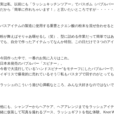
実は私、以前にも「ラッシュキッチンツアー」でバスボム（バブルバー
だから「簡単に作れちゃいます！」と言いたいところですが・・・・・
バスアイテムの製造に使用する重曹とクエン酸の粉末を混ぜ合わせると
粉が舞えばそりゃあ咽せるし（笑）、型に詰める作業だって簡単ではあ
でも、自分で作ったアイテムってなんか特別。この日だけで３つのアイ
今回作った中で、一番のお気に入りはこれ。
日本未発売のバブルバー「スピナー」。
今巷で大流行している”ハンドスピナー”をモチーフにしたバブルバー
イギリスで爆発的に売れているそう♡私もバスタブで回すのがとっても
ラッシュのこういう遊び心満載なところ、みんな大好きなのではないで
他にも、シャンプーからヘアケア、ヘアアレンジまでをラッシュアイテ
緒に仮装して写真を撮れるブース、ラッシュギフトを包む体験、Knot 