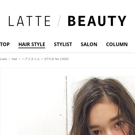
TOP
HAIR STYLE
STYLIST
SALON
COLUMN
Latte
Hair
ヘアスタイル
STYLE No.13061