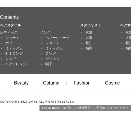
Contents
ヘアスタイル
スタイリスト
ヘアサ
レディース
メンズ
東京
東
ショート
ベリーショート
大阪
大
ボブ
ショート
愛知
愛
ミディアム
ミディアム
福岡
福
セミロング
ロング
ロング
ビジネス
ヘアアレンジ
帽子
Beauty
Column
Fashion
Cosme
COPYRIGHTS 2026 LATTE. ALL RIGHTS RESERVED.
LATTE BEAUTYに関しての機能要望・ご意見はこちらからどうぞ