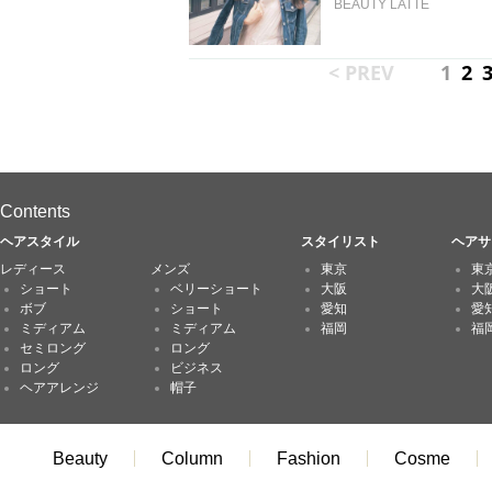
BEAUTY LATTE
< PREV
1
2
Contents
ヘアスタイル
スタイリスト
ヘアサ
レディース
メンズ
東京
東
ショート
ベリーショート
大阪
大
ボブ
ショート
愛知
愛
ミディアム
ミディアム
福岡
福
セミロング
ロング
ロング
ビジネス
ヘアアレンジ
帽子
Beauty
Column
Fashion
Cosme