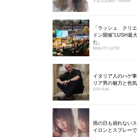
ずぼら主婦(o^^o)hana
「ラッシュ クリエ
ドン開催"LUSH
た。
BEAUTY LATTE
イタリア人のハゲ事
リア男の魅力と色気
OTA YUKI
雨の日も崩れないス
イロンとスプレーで