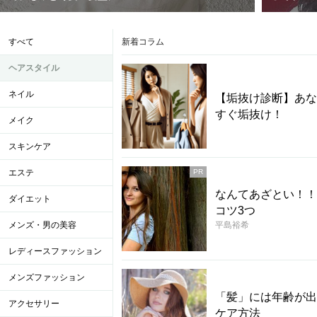
すべて
新着コラム
ヘアスタイル
ネイル
【垢抜け診断】あな
すぐ垢抜け！
メイク
スキンケア
エステ
PR
なんてあざとい！！
ダイエット
コツ3つ
メンズ・男の美容
平島裕希
レディースファッション
メンズファッション
「髪」には年齢が出
アクセサリー
ケア方法