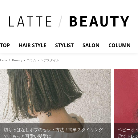
TOP
HAIR STYLE
STYLIST
SALON
COLUMN
Latte
Beauty
コラム
ヘアスタイル
切りっぱなしボブのセット方法！簡単スタイリング
ベビーオ
で、もっと可愛い髪型に
◎でトレ