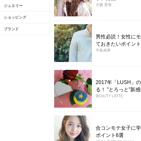
大森 美有
ジュエリー
ショッピング
ブランド
男性必読！女性にモ
ておきたいポイント
平島裕希
2017年「LUS
る！ ”とろっと”新
BEAUTY LATTE
合コンモテ女子に学
ポイント6選