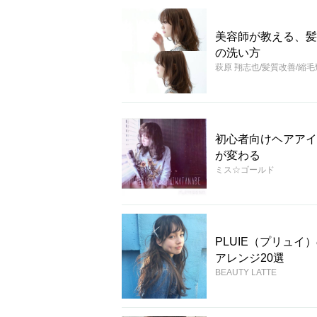
美容師が教える、髪
の洗い方
萩原 翔志也/髪質改善/縮
初心者向けヘアアイ
が変わる
ミス☆ゴールド
PLUIE（プリュ
アレンジ20選
BEAUTY LATTE