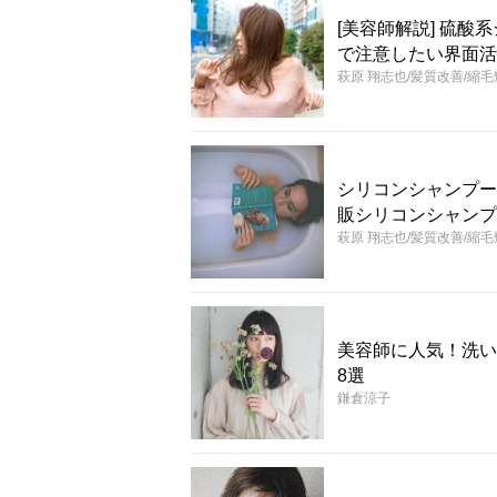
[美容師解説] 硫
で注意したい界面活
萩原 翔志也/髪質改善/縮
シリコンシャンプー
販シリコンシャンプ
萩原 翔志也/髪質改善/縮
美容師に人気！洗い
8選
鎌倉涼子