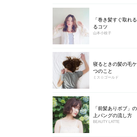
「巻き髪すぐ取れる
るコツ
山本小枝子
寝るときの髪の毛ケ
つのこと
ミス☆ゴールド
「前髪ありボブ」の
上バングの流し方
BEAUTY LATTE