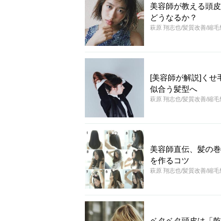
美容師が教える頭皮
どうなるか？
萩原 翔志也/髪質改善/縮
[美容師が解説]く
似合う髪型へ
萩原 翔志也/髪質改善/縮
美容師直伝、髪の巻
を作るコツ
萩原 翔志也/髪質改善/縮
ベタベタ頭皮は「乾