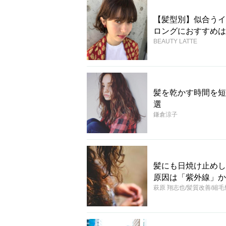
【髪型別】似合うイ
ロングにおすすめは
BEAUTY LATTE
髪を乾かす時間を短
選
鎌倉涼子
髪にも日焼け止めし
原因は「紫外線」か
萩原 翔志也/髪質改善/縮