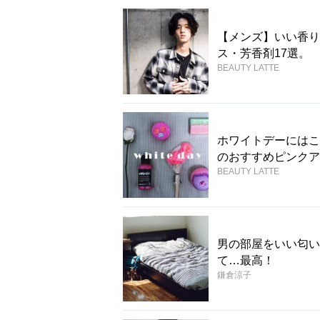
【メンズ】いい香り
ス・芳香剤17選。
BEAUTY LATTE
ホワイトデーにはこ
のおすすめピンクア
BEAUTY LATTE
男の部屋をいい匂い
て…最高！
鎌倉涼子