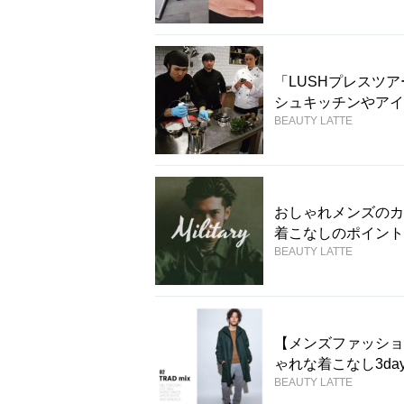
「LUSHプレスツ
シュキッチンやアイ
BEAUTY LATTE
おしゃれメンズのカ
着こなしのポイント
BEAUTY LATTE
【メンズファッショ
ゃれな着こなし3day
BEAUTY LATTE