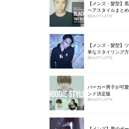
【メンズ・髪型】黒
ヘアスタイルまとめ
BEAUTY LATTE
【メンズ・髪型】ツ
単なスタイリング方
BEAUTY LATTE
パーカー男子が可愛
ンド決定版
BEAUTY LATTE
【メンズ】男のボー