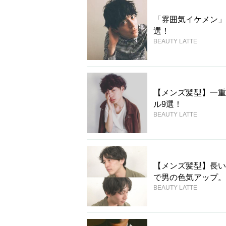
「雰囲気イケメン」
選！
BEAUTY LATTE
【メンズ髪型】一重
ル9選！
BEAUTY LATTE
【メンズ髪型】長い
で男の色気アップ。
BEAUTY LATTE