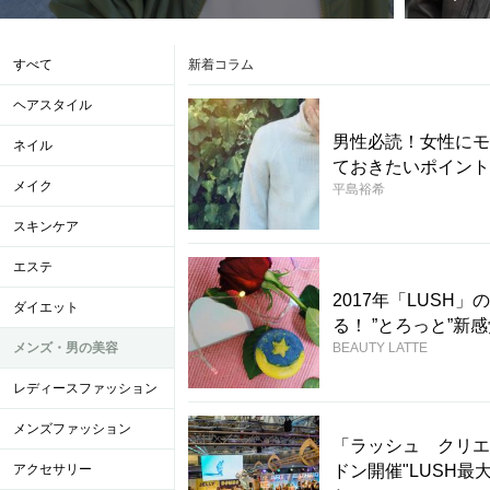
すべて
新着コラム
ヘアスタイル
男性必読！女性にモ
ネイル
ておきたいポイント
メイク
平島裕希
スキンケア
エステ
2017年「LUS
ダイエット
る！ ”とろっと”新
メンズ・男の美容
BEAUTY LATTE
レディースファッション
メンズファッション
「ラッシュ クリエ
アクセサリー
ドン開催"LUSH