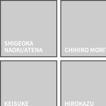
SHIGEOKA
NAOKI/ATENA
CHIHIRO MORI
KEISUKE
HIROKAZU