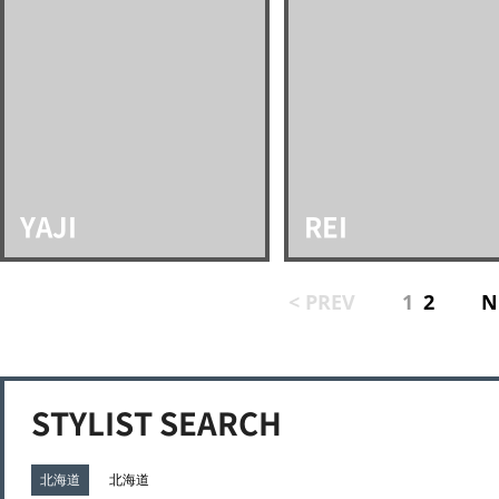
YAJI
REI
< PREV
1
2
N
STYLIST SEARCH
北海道
北海道