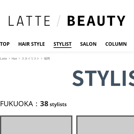
TOP
HAIR STYLE
STYLIST
SALON
COLUMN
Latte
Hair
スタイリスト
福岡
STYLI
FUKUOKA：
38
stylists