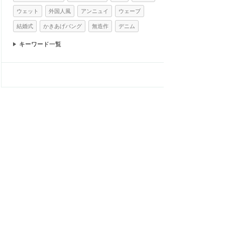
ウェット
外国人風
アンニュイ
ウェーブ
結婚式
かきあげバング
無造作
デニム
キーワード一覧