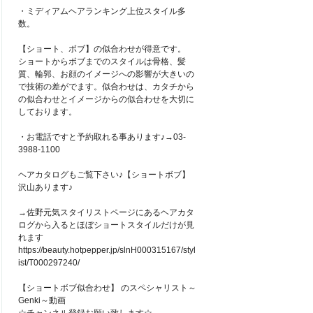
・ミディアムヘアランキング上位スタイル多
数。
【ショート、ボブ】の似合わせが得意です。
ショートからボブまでのスタイルは骨格、髪
質、輪郭、お顔のイメージへの影響が大きいの
で技術の差がでます。似合わせは、カタチから
の似合わせとイメージからの似合わせを大切に
しております。
・お電話ですと予約取れる事あります♪→03-
3988-1100
ヘアカタログもご覧下さい♪【ショートボブ】
沢山あります♪
→佐野元気スタイリストページにあるヘアカタ
ログから入るとほぼショートスタイルだけが見
れます
https://beauty.hotpepper.jp/slnH000315167/styl
ist/T000297240/
【ショートボブ似合わせ】 のスペシャリスト～
Genki～動画