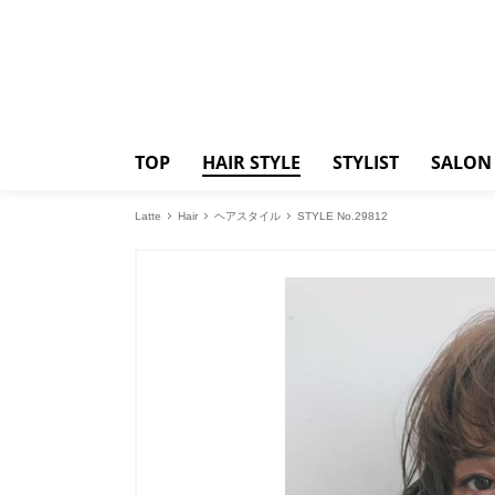
TOP
HAIR STYLE
STYLIST
SALON
Latte
Hair
ヘアスタイル
STYLE No.29812