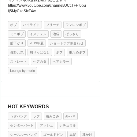
☆チャンネル登録お願い致します☆
https://www.youtube.com/channel/UCcTFHf0bu
lj5MyCzoSIxF4w
ボブ
ハイライト
ブリーチ
ワンレンボブ
ミニボブ
イメチェン
池袋
ばっさり
前下がり
2019年夏
ショートボブ似合わせ
佐野元気
切りっぱなし
ボブ
重ためボブ
ストレート
ヘアカタ
ヘアカラー
Lounge by morio
HOT KEYWORDS
うざバング
ラフ
編みこみ
外ハネ
センターパート
アッシュ
ナチュラル
シースルーバング
ゴールドピン
黒髪
耳かけ