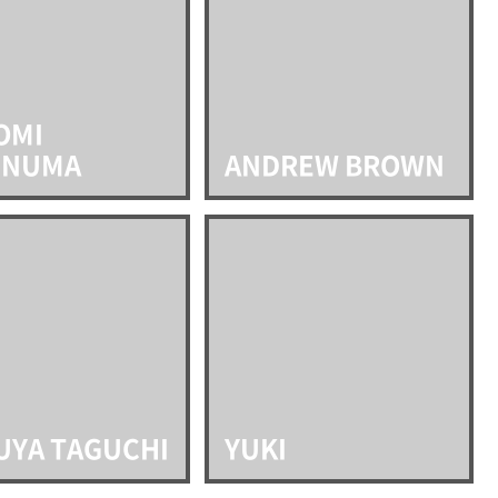
OMI
INUMA
ANDREW BROWN
UYA TAGUCHI
YUKI