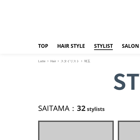
TOP
HAIR STYLE
STYLIST
SALON
Latte
Hair
スタイリスト
埼玉
ST
SAITAMA：
32
stylists