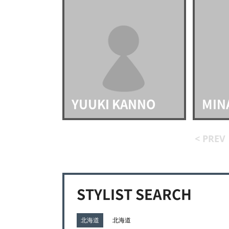
YUUKI KANNO
MIN
< PREV
STYLIST SEARCH
北海道
北海道