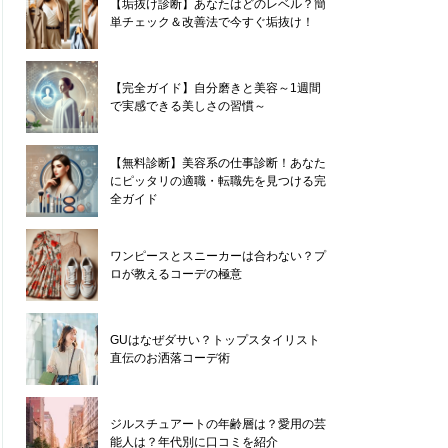
【垢抜け診断】あなたはどのレベル？簡
単チェック＆改善法で今すぐ垢抜け！
kengo hamamoto
【完全ガイド】自分磨きと美容～1週間
で実感できる美しさの習慣～
HAIR STYLE UP
【無料診断】美容系の仕事診断！あなた
にピッタリの適職・転職先を見つける完
全ガイド
ワンピースとスニーカーは合わない？プ
ロが教えるコーデの極意
GUはなぜダサい？トップスタイリスト
直伝のお洒落コーデ術
ジルスチュアートの年齢層は？愛用の芸
能人は？年代別に口コミを紹介