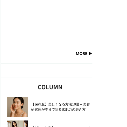
hiroya funaki
HAIR STYLE UP
AYAKO ONISHI
MORE ▶
HAIR STYLE UP
COLUMN
saitou masatoshi
【保存版】美しくなる方法10選 – 美容
HAIR STYLE UP
研究家が本音で語る素肌力の磨き方