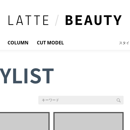
COLUMN
CUT MODEL
スタイ
YLIST