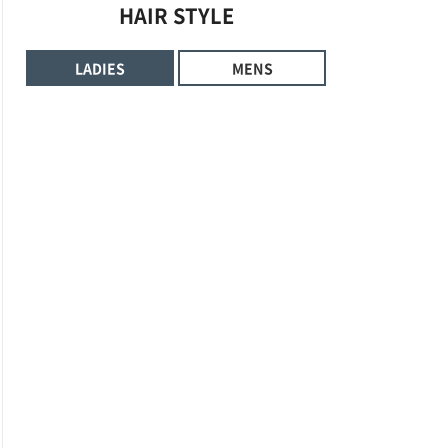
HAIR STYLE
LADIES
MENS
Genki
HAIR STYLE UP
RYUKI NEMA
HAIR STYLE UP