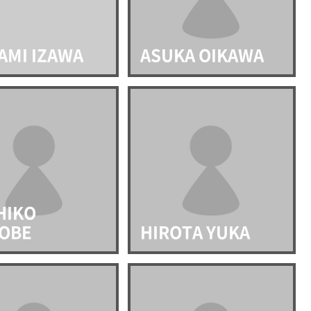
AMI IZAWA
ASUKA OIKAWA
HIKO
OBE
HIROTA YUKA