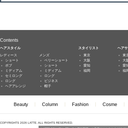
Contents
ヘアスタイル
スタイリスト
ヘアサ
レディース
メンズ
東京
東
ショート
ベリーショート
大阪
大
ボブ
ショート
愛知
愛
ミディアム
ミディアム
福岡
福
セミロング
ロング
ロング
ビジネス
ヘアアレンジ
帽子
Beauty
Column
Fashion
Cosme
COPYRIGHTS 2026 LATTE. ALL RIGHTS RESERVED.