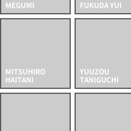
MEGUMI
FUKUDA YUI
MITSUHIRO
YUUZOU
HAITANI
TANIGUCHI