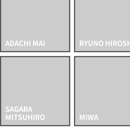
ADACHI MAI
RYUNO HIROS
SAGARA
MITSUHIRO
MIWA