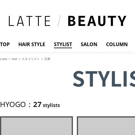
TOP
HAIR STYLE
STYLIST
SALON
COLUMN
Latte
Hair
スタイリスト
兵庫
STYLI
HYOGO：
27
stylists