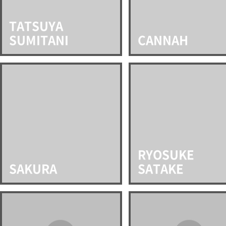
TATSUYA
SUMITANI
CANNAH
RYOSUKE
SAKURA
SATAKE