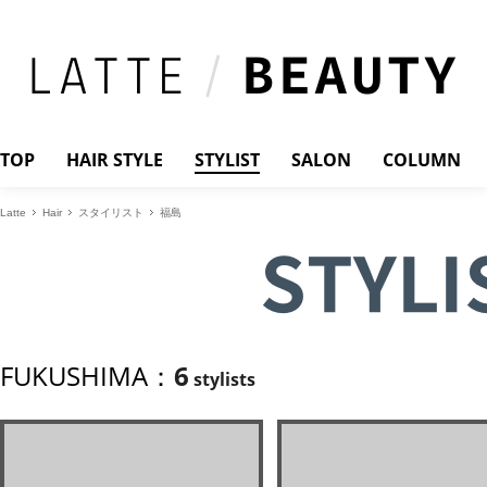
TOP
HAIR STYLE
STYLIST
SALON
COLUMN
Latte
Hair
スタイリスト
福島
STYLI
FUKUSHIMA：
6
stylists