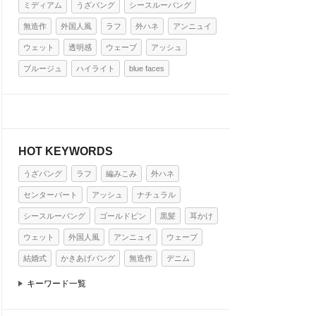
ミディアム
うざバング
シースルーバング
無造作
外国人風
ラフ
外ハネ
アンニュイ
ウェット
透明感
ウェーブ
アッシュ
ブルージュ
ハイライト
blue faces
HOT KEYWORDS
うざバング
ラフ
編みこみ
外ハネ
センターパート
アッシュ
ナチュラル
シースルーバング
ゴールドピン
黒髪
耳かけ
ウェット
外国人風
アンニュイ
ウェーブ
結婚式
かきあげバング
無造作
デニム
キーワード一覧