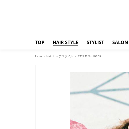
TOP
HAIR STYLE
STYLIST
SALON
Latte
Hair
ヘアスタイル
STYLE No.19369