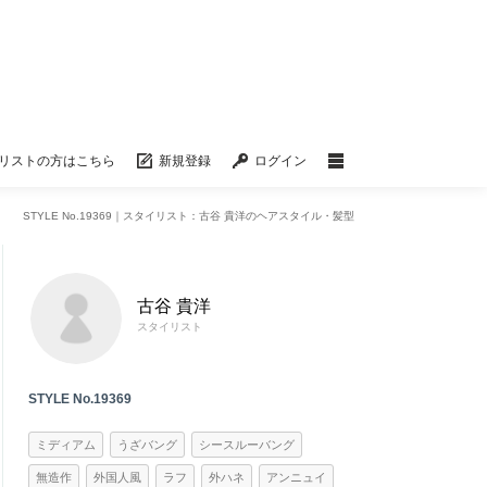
リストの方はこちら
新規登録
ログイン
STYLE No.19369｜スタイリスト：古谷 貴洋のヘアスタイル・髪型
古谷 貴洋
スタイリスト
STYLE No.19369
ミディアム
うざバング
シースルーバング
無造作
外国人風
ラフ
外ハネ
アンニュイ