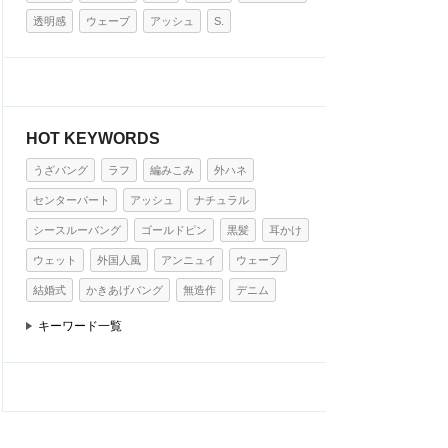
透明感
ウェーブ
アッシュ
S.
HOT KEYWORDS
うざバング
ラフ
編みこみ
外ハネ
センターパート
アッシュ
ナチュラル
シースルーバング
ゴールドピン
黒髪
耳かけ
ウェット
外国人風
アンニュイ
ウェーブ
結婚式
かきあげバング
無造作
デニム
キーワード一覧