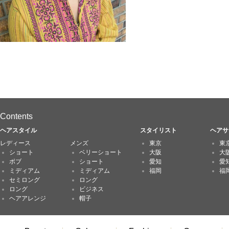
Contents
ヘアスタイル
スタイリスト
ヘアサ
レディース
メンズ
東京
東
ショート
ベリーショート
大阪
大
ボブ
ショート
愛知
愛
ミディアム
ミディアム
福岡
福
セミロング
ロング
ロング
ビジネス
ヘアアレンジ
帽子