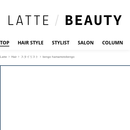
TOP
HAIR STYLE
STYLIST
SALON
COLUMN
Latte
Hair
スタイリスト
kengo hamamotokengo