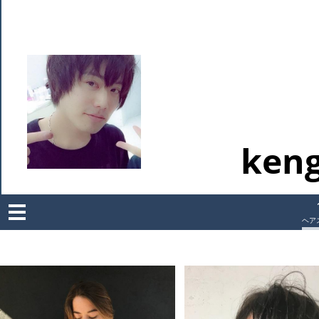
ken
Men
u
ヘア