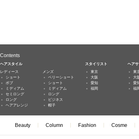
Contents
ヘアスタイル
スタイリスト
ヘアサ
レディース
メンズ
東京
東
ショート
ベリーショート
大阪
大
ボブ
ショート
愛知
愛
ミディアム
ミディアム
福岡
福
セミロング
ロング
ロング
ビジネス
ヘアアレンジ
帽子
Beauty
Column
Fashion
Cosme