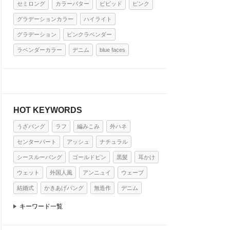
セミロング
カラーバター
ビビッド
ピンク
グラデーションカラー
ハイライト
グラデーション
ピンクラベンダー
ラベンダーカラー
デニム
blue faces
HOT KEYWORDS
うざバング
ラフ
編みこみ
外ハネ
センターパート
アッシュ
ナチュラル
シースルーバング
ゴールドピン
黒髪
耳かけ
ウェット
外国人風
アンニュイ
ウェーブ
結婚式
かきあげバング
無造作
デニム
キーワード一覧