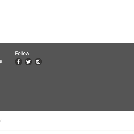
Follow
集
r