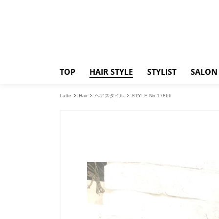
TOP
HAIR STYLE
STYLIST
SALON
Latte
Hair
ヘアスタイル
STYLE No.17866