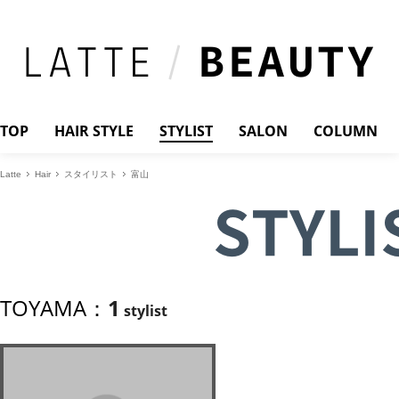
TOP
HAIR STYLE
STYLIST
SALON
COLUMN
Latte
Hair
スタイリスト
富山
STYLI
TOYAMA：
1
stylist