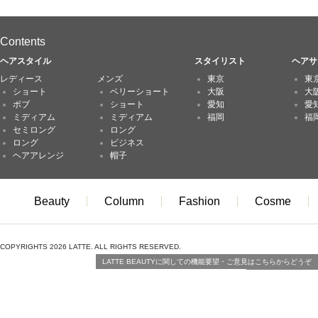
Contents
ヘアスタイル
スタイリスト
ヘアサ
レディース
メンズ
東京
東
ショート
ベリーショート
大阪
大
ボブ
ショート
愛知
愛
ミディアム
ミディアム
福岡
福
セミロング
ロング
ロング
ビジネス
ヘアアレンジ
帽子
Beauty
Column
Fashion
Cosme
COPYRIGHTS 2026 LATTE. ALL RIGHTS RESERVED.
LATTE BEAUTYに関しての機能要望・ご意見はこちらからどうぞ