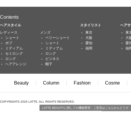
Contents
ヘアスタイル
スタイリスト
ヘアサ
レディース
メンズ
東京
東
ショート
ベリーショート
大阪
大
ボブ
ショート
愛知
愛
ミディアム
ミディアム
福岡
福
セミロング
ロング
ロング
ビジネス
ヘアアレンジ
帽子
Beauty
Column
Fashion
Cosme
COPYRIGHTS 2026 LATTE. ALL RIGHTS RESERVED.
LATTE BEAUTYに関しての機能要望・ご意見はこちらからどうぞ