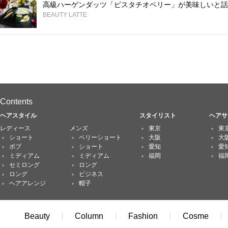
高級ハーゲンダッツ「ピスタチオベリー」が美味しいと話
BEAUTY LATTE
Contents
ヘアスタイル
スタイリスト
ヘアサ
レディース
メンズ
東京
東
ショート
ベリーショート
大阪
大
ボブ
ショート
愛知
愛
ミディアム
ミディアム
福岡
福
セミロング
ロング
ロング
ビジネス
ヘアアレンジ
帽子
Beauty
Column
Fashion
Cosme