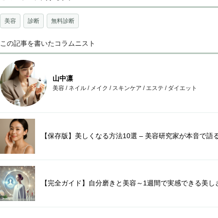
美容
診断
無料診断
この記事を書いたコラムニスト
山中凛
美容
/
ネイル
/
メイク
/
スキンケア
/
エステ
/
ダイエット
【保存版】美しくなる方法10選 – 美容研究家が本音で語
【完全ガイド】自分磨きと美容～1週間で実感できる美し