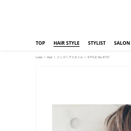
TOP
HAIR STYLE
STYLIST
SALON
Latte
Hair
メンズヘアスタイル
STYLE No.9737