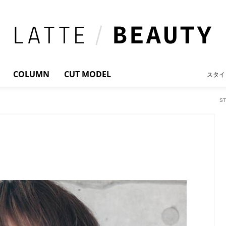
COLUMN
CUT MODEL
スタイ
S