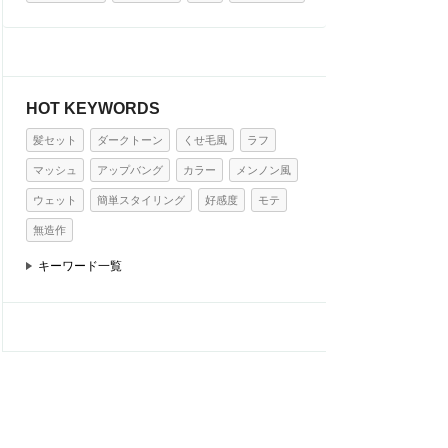
HOT KEYWORDS
髪セット
ダークトーン
くせ毛風
ラフ
マッシュ
アップバング
カラー
メンノン風
ウェット
簡単スタイリング
好感度
モテ
無造作
キーワード一覧