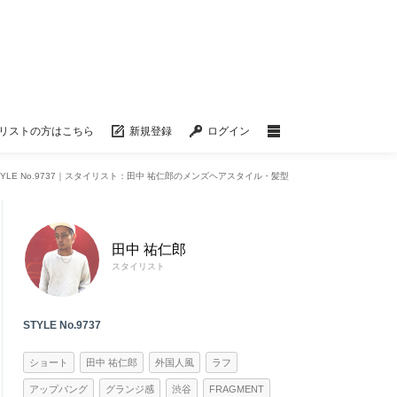
リストの方はこちら
新規登録
ログイン
TYLE No.9737｜スタイリスト：田中 祐仁郎のメンズヘアスタイル・髪型
田中 祐仁郎
スタイリスト
STYLE No.9737
ショート
田中 祐仁郎
外国人風
ラフ
アップバング
グランジ感
渋谷
FRAGMENT