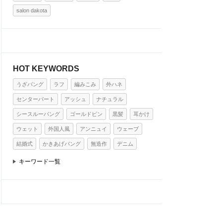
salon dakota
HOT KEYWORDS
うざバング
ラフ
編みこみ
外ハネ
センターパート
アッシュ
ナチュラル
シースルーバング
ゴールドピン
黒髪
耳かけ
ウェット
外国人風
アンニュイ
ウェーブ
結婚式
かきあげバング
無造作
デニム
キーワード一覧