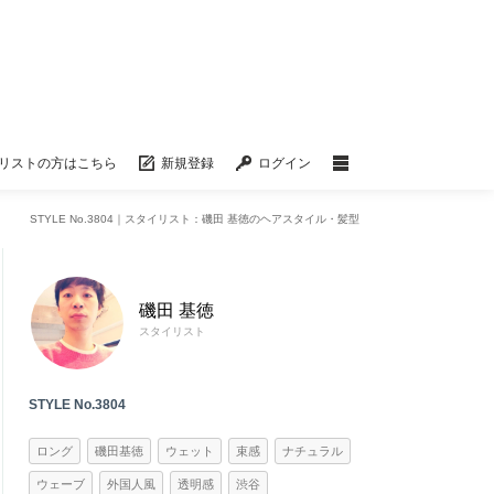
リストの方はこちら
新規登録
ログイン
STYLE No.3804｜スタイリスト：磯田 基徳のヘアスタイル・髪型
磯田 基徳
スタイリスト
STYLE No.3804
ロング
磯田基徳
ウェット
束感
ナチュラル
ウェーブ
外国人風
透明感
渋谷