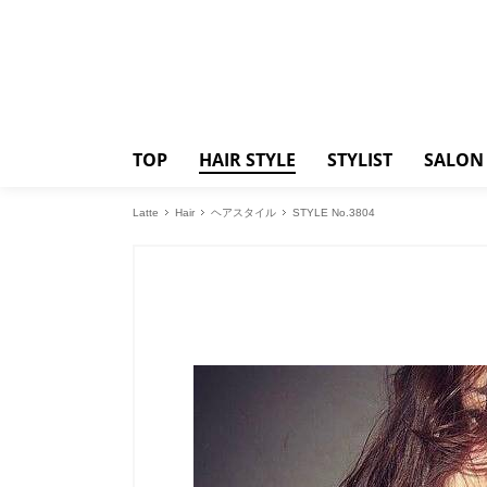
TOP
HAIR STYLE
STYLIST
SALON
Latte
Hair
ヘアスタイル
STYLE No.3804