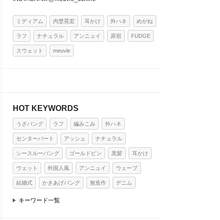
ミディアム
内埜晃宏
耳かけ
外ハネ
めがね
ラフ
ナチュラル
アンニュイ
原宿
FUDGE
スウェット
meuvle
HOT KEYWORDS
うざバング
ラフ
編みこみ
外ハネ
センターパート
アッシュ
ナチュラル
シースルーバング
ゴールドピン
黒髪
耳かけ
ウェット
外国人風
アンニュイ
ウェーブ
結婚式
かきあげバング
無造作
デニム
キーワード一覧