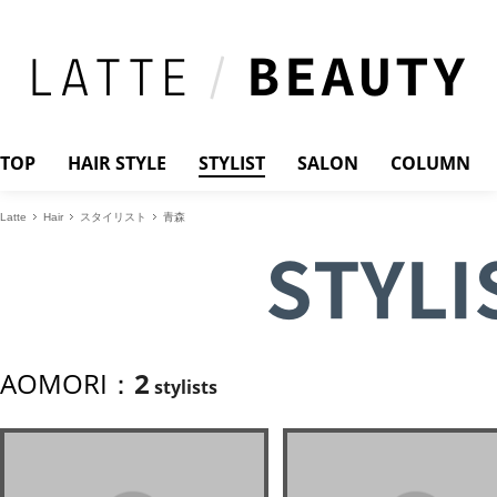
TOP
HAIR STYLE
STYLIST
SALON
COLUMN
Latte
Hair
スタイリスト
青森
STYLI
AOMORI：
2
stylists