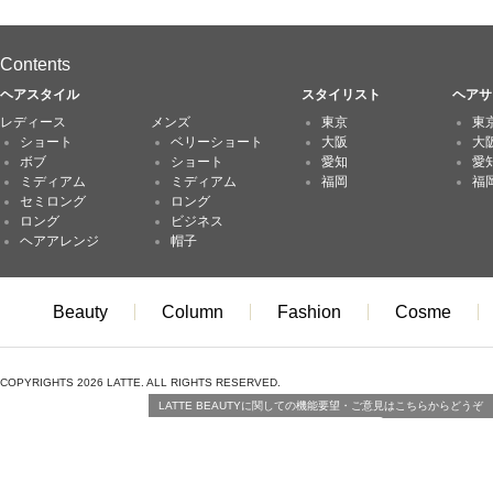
Contents
ヘアスタイル
スタイリスト
ヘアサ
レディース
メンズ
東京
東
ショート
ベリーショート
大阪
大
ボブ
ショート
愛知
愛
ミディアム
ミディアム
福岡
福
セミロング
ロング
ロング
ビジネス
ヘアアレンジ
帽子
Beauty
Column
Fashion
Cosme
COPYRIGHTS 2026 LATTE. ALL RIGHTS RESERVED.
LATTE BEAUTYに関しての機能要望・ご意見はこちらからどうぞ