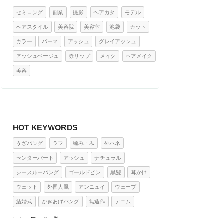
セミロング
副業
撮影
ヘアカタ
モデル
ヘアスタイル
美容院
美容室
池袋
カット
カラー
パーマ
アッシュ
グレイアッシュ
アッシュベージュ
赤リップ
メイク
ヘアメイク
美容
HOT KEYWORDS
うざバング
ラフ
編みこみ
外ハネ
センターパート
アッシュ
ナチュラル
シースルーバング
ゴールドピン
黒髪
耳かけ
ウェット
外国人風
アンニュイ
ウェーブ
結婚式
かきあげバング
無造作
デニム