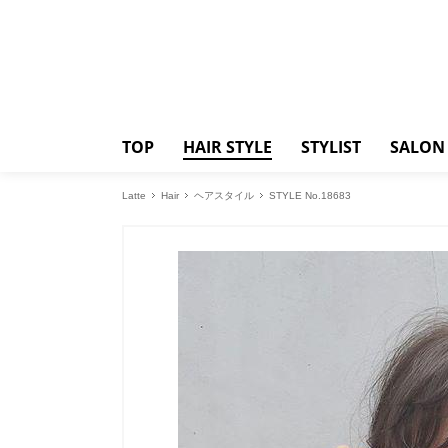
TOP
HAIR STYLE
STYLIST
SALON
Latte
Hair
ヘアスタイル
STYLE No.18683