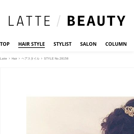
TOP
HAIR STYLE
STYLIST
SALON
COLUMN
Latte
Hair
ヘアスタイル
STYLE No.28158