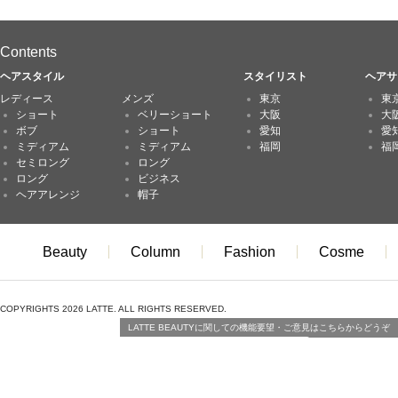
Contents
ヘアスタイル
スタイリスト
ヘアサ
レディース
メンズ
東京
東
ショート
ベリーショート
大阪
大
ボブ
ショート
愛知
愛
ミディアム
ミディアム
福岡
福
セミロング
ロング
ロング
ビジネス
ヘアアレンジ
帽子
Beauty
Column
Fashion
Cosme
COPYRIGHTS 2026 LATTE. ALL RIGHTS RESERVED.
LATTE BEAUTYに関しての機能要望・ご意見はこちらからどうぞ