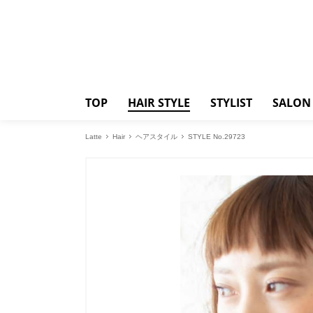
TOP
HAIR STYLE
STYLIST
SALON
Latte
Hair
ヘアスタイル
STYLE No.29723