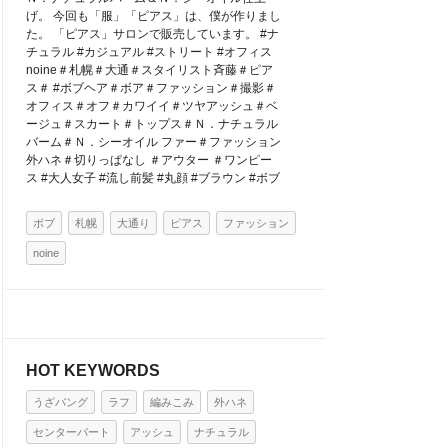
げ。 今回も「服」「ピアス」は、僕が作りまし
た。 「ピアス」サロンで販売しています。 #ナ
チュラル #カジュアル #ストリート #オフィス
noine＃札幌＃大通＃スタイリスト斉藤＃ピア
ス＃ #ボブヘア＃ボア＃ファッション＃撮影＃
オフィス＃オフ＃カワイイ＃ツヤアッシュ＃ベ
ージュ＃スカート＃トップス＃Ｎ．ナチュラル
バーム＃Ｎ．シーオイル ファー＃ファッション
外ハネ＃切りっぱなし ＃アウター ＃ワンピー
ス #大人女子 #流し前髪 #丸顔 #ブラウン #ボブ
ボブ
札幌
大通り
ピアス
ファッション
noine
HOT KEYWORDS
うざバング
ラフ
編みこみ
外ハネ
センターパート
アッシュ
ナチュラル