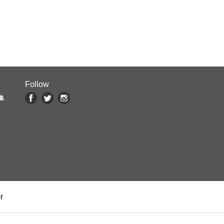
Follow
集
r