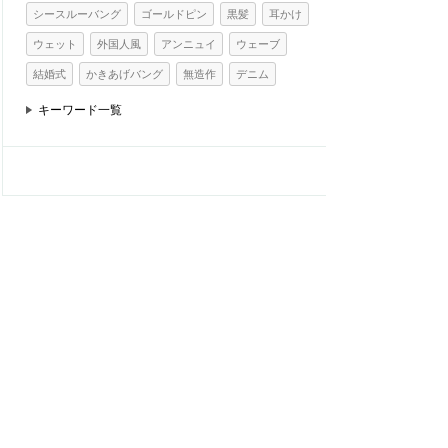
シースルーバング
ゴールドピン
黒髪
耳かけ
ウェット
外国人風
アンニュイ
ウェーブ
結婚式
かきあげバング
無造作
デニム
キーワード一覧