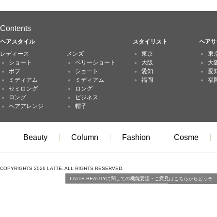
Contents
ヘアスタイル
スタイリスト
ヘアサ
レディース
メンズ
東京
東
ショート
ベリーショート
大阪
大
ボブ
ショート
愛知
愛
ミディアム
ミディアム
福岡
福
セミロング
ロング
ロング
ビジネス
ヘアアレンジ
帽子
Beauty
Column
Fashion
Cosme
COPYRIGHTS 2026 LATTE. ALL RIGHTS RESERVED.
LATTE BEAUTYに関しての機能要望・ご意見はこちらからどうぞ