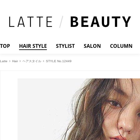
TOP
HAIR STYLE
STYLIST
SALON
COLUMN
Latte
Hair
ヘアスタイル
STYLE No.12449