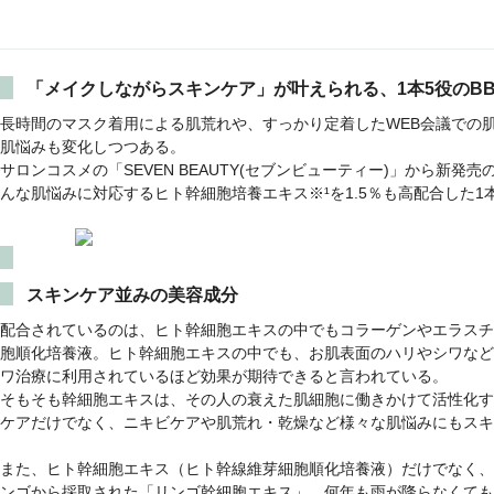
「メイクしながらスキンケア」が叶えられる、1本5役のB
長時間のマスク着用による肌荒れや、すっかり定着したWEB会議での
肌悩みも変化しつつある。
サロンコスメの「SEVEN BEAUTY(セブンビューティー)」から新発売
んな肌悩みに対応するヒト幹細胞培養エキス※¹を1.5％も高配合した1
スキンケア並みの美容成分
配合されているのは、ヒト幹細胞エキスの中でもコラーゲンやエラスチ
胞順化培養液。ヒト幹細胞エキスの中でも、お肌表面のハリやシワなど
ワ治療に利用されているほど効果が期待できると言われている。
そもそも幹細胞エキスは、その人の衰えた肌細胞に働きかけて活性化す
ケアだけでなく、ニキビケアや肌荒れ・乾燥など様々な肌悩みにもスキ
また、ヒト幹細胞エキス（ヒト幹線維芽細胞順化培養液）だけでなく、
ンゴから採取された「リンゴ幹細胞エキス」、何年も雨が降らなくても