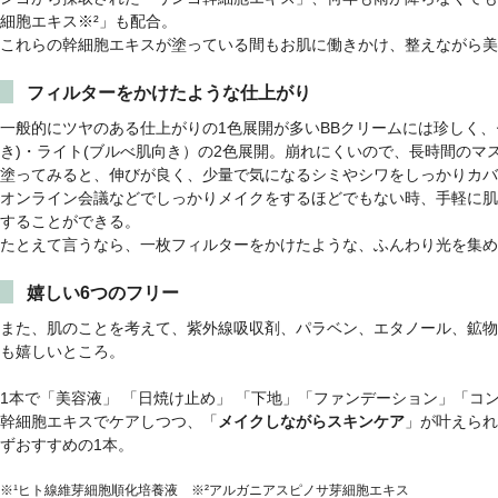
細胞エキス※²」も配合。
これらの幹細胞エキスが塗っている間もお肌に働きかけ、整えながら美
フィルターをかけたような仕上がり
一般的にツヤのある仕上がりの1色展開が多いBBクリームには珍しく、
き)・ライト(ブルべ肌向き）の2色展開。崩れにくいので、長時間のマ
塗ってみると、伸びが良く、少量で気になるシミやシワをしっかりカバ
オンライン会議などでしっかりメイクをするほどでもない時、手軽に肌
することができる。
たとえて言うなら、一枚フィルターをかけたような、ふんわり光を集め
嬉しい6つのフリー
また、肌のことを考えて、紫外線吸収剤、パラベン、エタノール、鉱物
も嬉しいところ。
1本で「美容液」 「日焼け止め」 「下地」「ファンデーション」「コ
幹細胞エキスでケアしつつ、「
メイクしながらスキンケア
」が叶えられ
ずおすすめの1本。
※¹ヒト線維芽細胞順化培養液 ※²アルガニアスピノサ芽細胞エキス