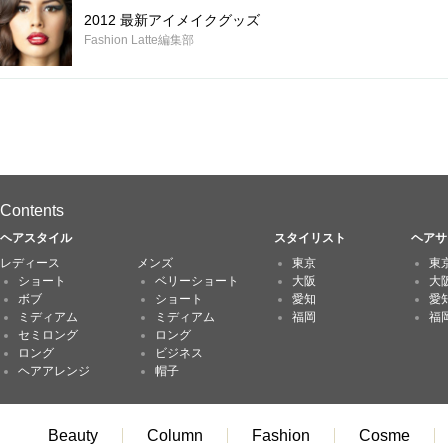
2012 最新アイメイクグッズ
Fashion Latte編集部
Contents
ヘアスタイル
スタイリスト
ヘアサ
レディース
メンズ
東京
東
ショート
ベリーショート
大阪
大
ボブ
ショート
愛知
愛
ミディアム
ミディアム
福岡
福
セミロング
ロング
ロング
ビジネス
ヘアアレンジ
帽子
Beauty
Column
Fashion
Cosme