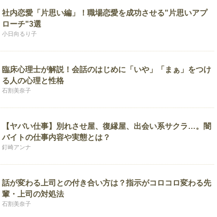
社内恋愛「片思い編」！職場恋愛を成功させる"片思いアプ
ローチ"3選
小日向るり子
臨床心理士が解説！会話のはじめに「いや」「まぁ」をつけ
る人の心理と性格
石割美奈子
【ヤバい仕事】別れさせ屋、復縁屋、出会い系サクラ…。闇
バイトの仕事内容や実態とは？
釘崎アンナ
話が変わる上司との付き合い方は？指示がコロコロ変わる先
輩・上司の対処法
石割美奈子