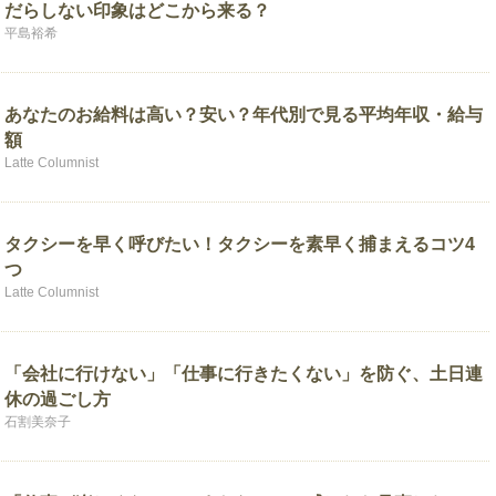
だらしない印象はどこから来る？
平島裕希
あなたのお給料は高い？安い？年代別で見る平均年収・給与
額
Latte Columnist
タクシーを早く呼びたい！タクシーを素早く捕まえるコツ4
つ
Latte Columnist
「会社に行けない」「仕事に行きたくない」を防ぐ、土日連
休の過ごし方
石割美奈子