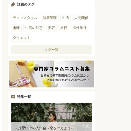
話題のタグ
ライフスタイル
健康管理
生活
人間関係
趣味
生活の知恵
美容
旅行
海外旅行
ダイエット
タグ一覧
特集一覧
～片思い中の人集合～恋を叶えよう♡