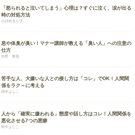
「怒られると泣いてしまう」心理は？すぐに泣く、涙が出る
時の対処方法
小日向るり子
息や体臭が臭い！マナー講師が教える「臭い人」への注意の
仕方
矢野 誉美
苦手な人、大嫌いな人との接し方は「コレ」でOK！人間関
係をラク～に考える
田中よしこ
人から「確実に嫌われる」態度や話し方はコレ！人間関係を
悪化させる7つの悪癖
田中よしこ