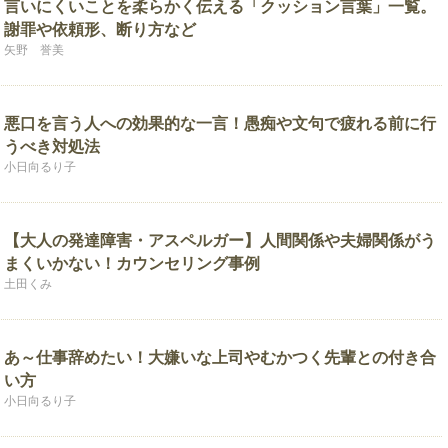
言いにくいことを柔らかく伝える「クッション言葉」一覧。
謝罪や依頼形、断り方など
矢野 誉美
悪口を言う人への効果的な一言！愚痴や文句で疲れる前に行
うべき対処法
小日向るり子
【大人の発達障害・アスペルガー】人間関係や夫婦関係がう
まくいかない！カウンセリング事例
土田くみ
あ～仕事辞めたい！大嫌いな上司やむかつく先輩との付き合
い方
小日向るり子